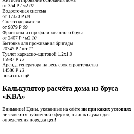
Антисептирование основания дома
от 354 Р / м2
07
Водосточная система
от 17320 Р
08
Снегозадержатели
от 9879 Р
09
Фронтоны из профилированного бруса
от 2407 Р / м2
10
Бытовка для проживания бригады
20345 Р
/ шт
11
Туалет каркасно–щитовой 1.2х1.0
15987 Р
12
Аренда генератора на весь срок строительства
14586 Р
13
показать ещё
Калькулятор расчёта дома из бруса
«KBA»
Внимание! Цены, указанные на сайте
ни при каких условиях
не являются публичной офертой, а лишь служат для
определения порядка цен!