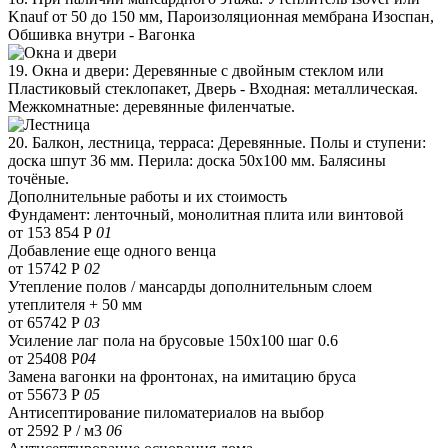
Knauf от 50 до 150 мм, Пароизоляционная мембрана Изоспан,
Обшивка внутри - Вагонка
19. Окна и двери: Деревянные с двойным стеклом или
Пластиковый стеклопакет, Дверь - Входная: металлическая.
Межкомнатные: деревянные филенчатые.
20. Балкон, лестница, терраса: Деревянные. Полы и ступени:
доска шпут 36 мм. Перила: доска 50х100 мм. Балясины
точёные.
Дополнительные работы и их стоимость
Фундамент: ленточный, монолитная плита или винтовой
от 153 854 Р
01
Добавление еще одного венца
от 15742 Р
02
Утепление полов / мансарды дополнительным слоем
утеплителя + 50 мм
от 65742 Р
03
Усиление лаг пола на брусовые 150х100 шаг 0.6
от 25408 Р
04
Замена вагонки на фронтонах, на имитацию бруса
от 55673 Р
05
Антисептирование пиломатериалов на выбор
от 2592 Р / м3
06