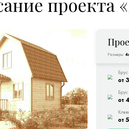
ание проекта 
Прое
Размеры:
4
Брус
от 
Брус
от 
Клее
от 