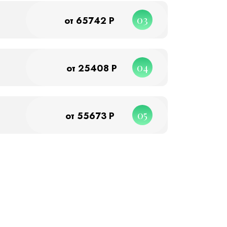
03
от 65742 Р
04
от 25408 Р
05
от 55673 Р