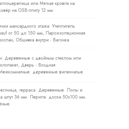
таллоцерепица или Мягкая кровля на
овёр на OSB-плиту 12 мм
ичии мансардного этажа: Утеплитель
Knauf от 50 до 150 мм, Пароизоляционная
оспан, Обшивка внутри - Вагонка
ри: Деревянные с двойным стеклом или
клопакет, Дверь - Входная:
 Межкомнатные: деревянные филенчатые.
лестница, терраса: Деревянные. Полы и
ка шпут 36 мм. Перила: доска 50х100 мм.
ёные.