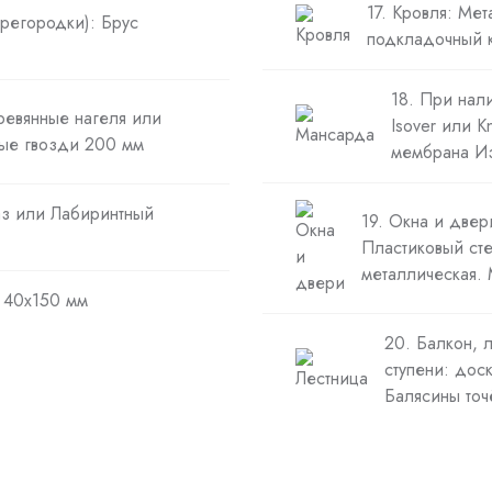
17. Кровля: Ме
ерегородки): Брус
подкладочный к
18. При нал
ревянные нагеля или
Isover или 
ые гвозди 200 мм
мембрана Из
аз или Лабиринтный
19. Окна и две
Пластиковый сте
металлическая.
а 40х150 мм
20. Балкон, 
ступени: дос
Балясины точ