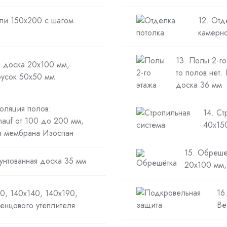
или 150х200 с шагом
12. Отд
камерно
13. Полы 2-го
 доска 20х100 мм,
то полов нет.
русок 50х50 мм
доска 36 мм
оляция полов:
14. Ст
nauf от 100 до 200 мм,
40х150
я мембрана Изоспан
15. Обреше
унтованная доска 35 мм
20х100 мм,
16
0, 140х140, 140х190,
Ве
енцового утеплителя