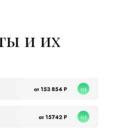
ты и их
01
от 153 854 Р
02
от 15742 Р