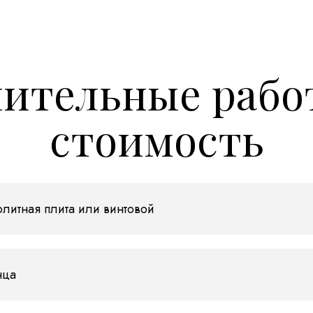
ительные рабо
стоимость
литная плита или винтовой
нца