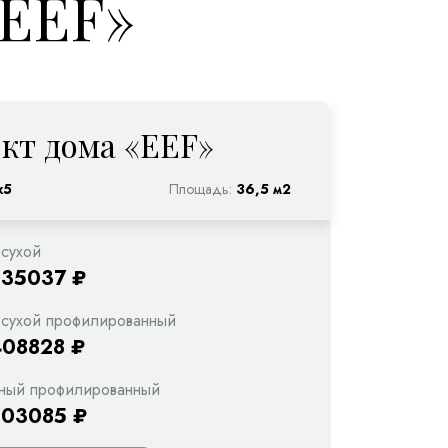
«EEF»
кт дома «EEF»
х5
Площадь:
36,5 м2
 сухой
335037 ₽
 сухой профилированный
408828 ₽
ный профилированный
503085 ₽