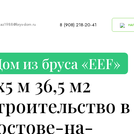
kaz1988@brys-dom.ru
8 (908) 218-20-41
НАП
Дом из бруса «EEF»
х5 м 36,5 м2
троительство в
остове-на-